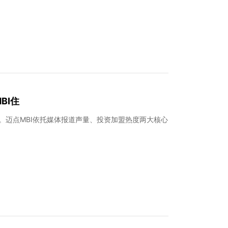
BI住
榜。迈点MBI依托媒体报道声量、投资加盟热度两大核心